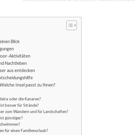
EIN MALERISCHER HAFEN AN DER SÜDKÜSTE MADEIRAS, PERFEKTE
einen Blick
ngungen
oor-Aktivitäten
nd Nachtleben
ser aus entdecken
ntscheidungshilfe
Welche Insel passt zu Ihnen?
deira oder die Kanaren?
ist besser für Strände?
sser zum Wandern und für Landschaften?
st günstiger?
schwimmen?
n für einen Familienurlaub?