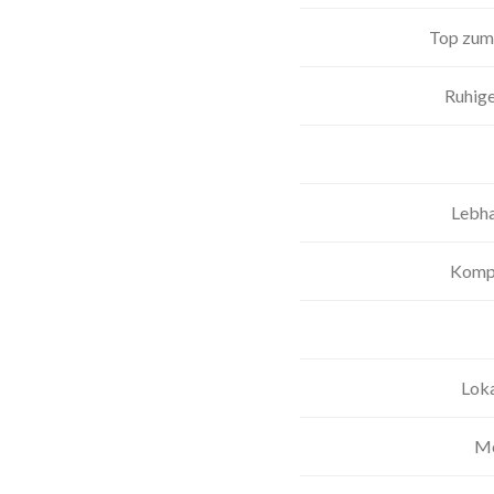
Top zum
Ruhig
Lebha
Kompa
Lok
Me