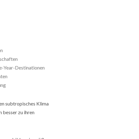
en
dschaften
le-Year-Destinationen
hten
ung
len subtropisches Klima
n besser zu ihren