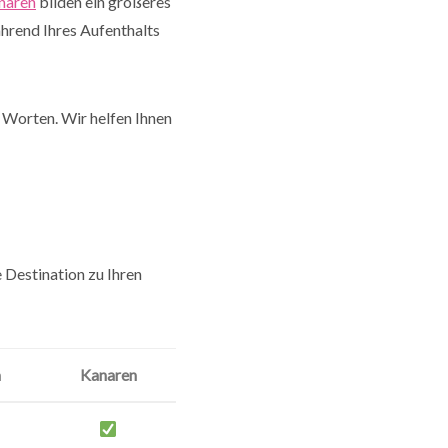
naren
bilden ein größeres
ährend Ihres Aufenthalts
 Worten. Wir helfen Ihnen
e Destination zu Ihren
a
Kanaren