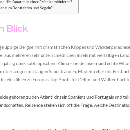
d die Kanaren in einer Reise kombinieren?
sser zum Bootfahren und Segeln?
n Blick
zige üppige Bergsel mit dramatischen Klippen und Wanderparadies
pel aus mehreren sehr unterschiedlichen Inseln mit vielfältigen Lan
nzjährig dank subtropischem Klima – beide Inseln sind echte Who
en überzeugen mit langen Sandstränden, Madeira eher mit Felsbuc
e Inseln zählen zu Europas Top-Spots für Delfin- und Walbeobacht
eide gehören zu den Atlantikinseln Spaniens und Portugals und tei
schaften. Reisende stellen sich oft die Frage, welche Destinatio