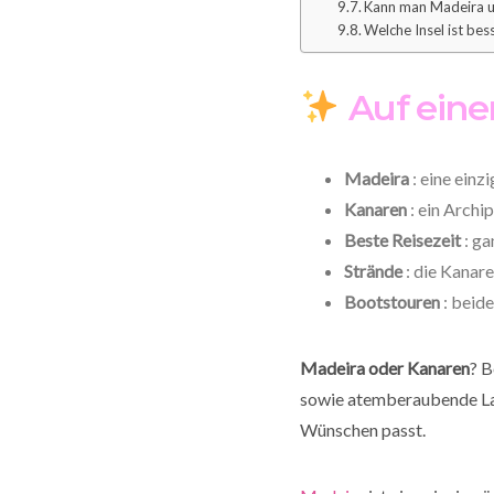
Kann man Madeira un
Welche Insel ist be
Auf eine
Madeira
: eine ein
Kanaren
: ein Archi
Beste Reisezeit
: ga
Strände
: die Kanar
Bootstouren
: beid
Madeira oder Kanaren
? B
sowie atemberaubende Land
Wünschen passt.