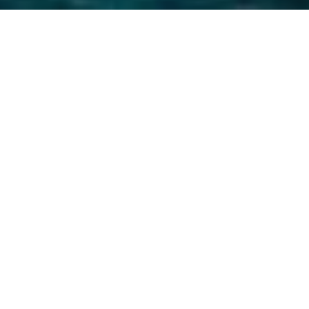
Inhaltsverzeichnis
Auf einen Blick
Das Klima auf Sizilien
Warum Sizilien mit dem Boot entdecken?
April bis Mai: der ideale Frühling
Juni bis August: der sizilianische Sommer
September bis Oktober: die beste Reisezeit
November bis März: Nebensaison
FAQ
Was ist die beste Reisezeit für Sizilien?
Kann man Sizilien das ganze Jahr über besuchen?
Wann genießt man den Strand am besten?
Sollte man die heißen Monate Juli und August meiden?
Was ist die beste Reisezeit zum Schnorcheln auf Sizilien?
Wann ist die beste Zeit zum Segeln auf Sizilien?
Welche Regionen Siziliens sollte man unbedingt