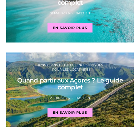
complet
31 MAI 2026
BASTIEN
EN SAVOIR PLUS
BONS PLANS ET IDÉES
NOS CONSEILS
POUR LES LOCATAIRES
Quand partir aux Açores ? Le guide
complet
2 JUIN 2026
BASTIEN
EN SAVOIR PLUS