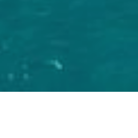
Facebook
Twitter
Google+
Pinterest
LinkedIn
E-mail
Portisco est une magnifique marina sur la côte nord-est