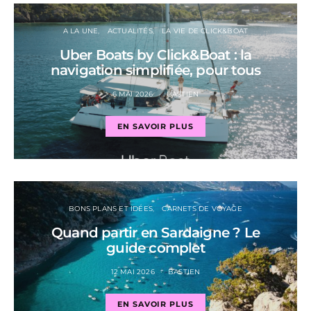
A LA UNE
ACTUALITÉS
LA VIE DE CLICK&BOAT
Uber Boats by Click&Boat : la
navigation simplifiée, pour tous
6 MAI 2026
BASTIEN
EN SAVOIR PLUS
BONS PLANS ET IDÉES
CARNETS DE VOYAGE
Quand partir en Sardaigne ? Le
guide complet
12 MAI 2026
BASTIEN
EN SAVOIR PLUS