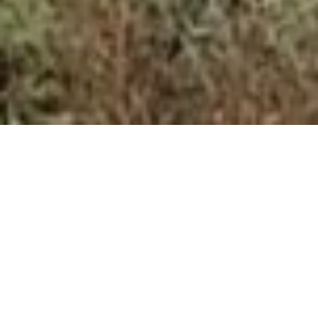
Facebook
Twitter
Google+
Pinterest
LinkedIn
E-mail
Table des matières
Les points à retenir
Découvrez 4 des plus belles plages cachées d’Europe
1. Cala ‘e Moro, Sardaigne (Italie)
2. Grama Bay, Vlorë (Albanie)