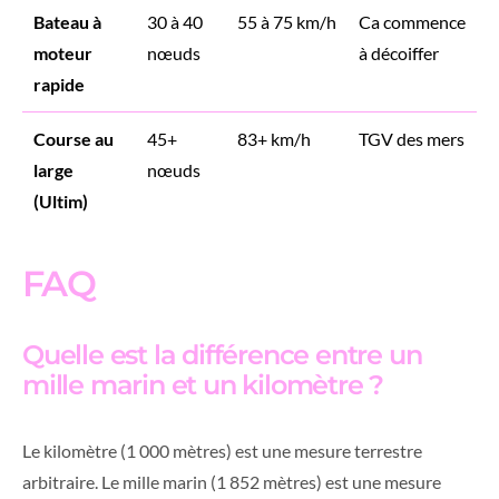
Bateau à
30 à 40
55 à 75 km/h
Ca commence
moteur
nœuds
à décoiffer
rapide
Course au
45+
83+ km/h
TGV des mers
large
nœuds
(Ultim)
FAQ
Quelle est la différence entre un
mille marin et un kilomètre ?
Le kilomètre (1 000 mètres) est une mesure terrestre
arbitraire. Le mille marin (1 852 mètres) est une mesure