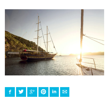
Facebook
Twitter
Google+
Pinterest
LinkedIn
E-mail