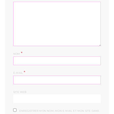
*
NOM
*
E-MAIL
SITE WEB
ENREGISTRER MON NOM, MON E-MAIL ET MON SITE DANS