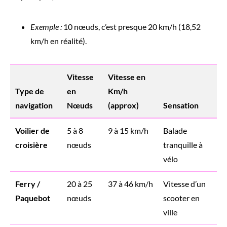
Exemple :
10 nœuds, c’est presque 20 km/h (18,52
km/h en réalité).
Vitesse
Vitesse en
Type de
en
Km/h
navigation
Nœuds
(approx)
Sensation
Voilier de
5 à 8
9 à 15 km/h
Balade
croisière
nœuds
tranquille à
vélo
Ferry /
20 à 25
37 à 46 km/h
Vitesse d’un
Paquebot
nœuds
scooter en
ville