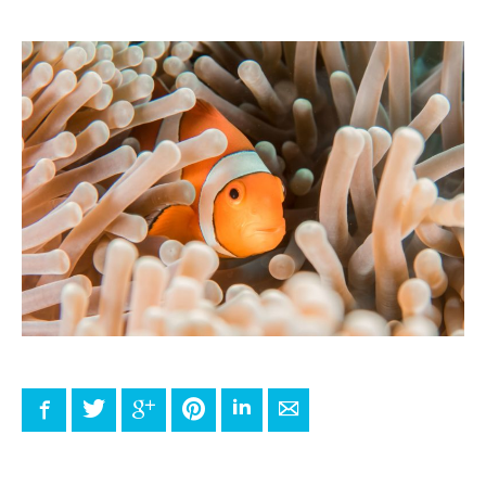
Facebook
Twitter
Google+
Pinterest
LinkedIn
E-mail