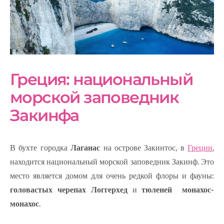
Греция: национальный
морской заповедник
Закинфа
В бухте городка
Лаганас
на острове Закинтос, в
Греции
,
находится национальный морской заповедник Закинф. Это
место является домом для очень редкой флоры и фауны:
головастых черепах Логгерхед
и
тюленей монахос-
монахос
.