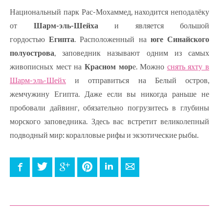
Национальный парк Рас-Мохаммед, находится неподалёку
от
Шарм-эль-Шейха
и является большой
гордостью
Египта
. Расположенный на
юге Синайского
полуострова
, заповедник называют одним из самых
живописных мест на
Красном мор
е. Можно
снять яхту в
Шарм-эль-Шейх
и отправиться на Белый остров,
жемчужину Египта. Даже если вы никогда раньше не
пробовали дайвинг, обязательно погрузитесь в глубины
морского заповедника. Здесь вас встретит великолепный
подводный мир: коралловые рифы и экзотические рыбы.
Facebook
Twitter
Google+
Pinterest
LinkedIn
E-mail