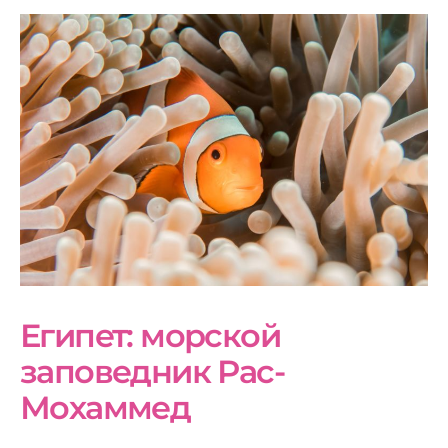
Египет: морской
заповедник Рас-
Мохаммед