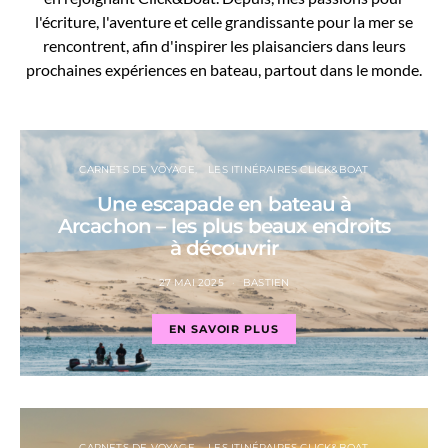
l'écriture, l'aventure et celle grandissante pour la mer se
rencontrent, afin d'inspirer les plaisanciers dans leurs
prochaines expériences en bateau, partout dans le monde.
CARNETS DE VOYAGE
LES ITINÉRAIRES CLICK&BOAT
Une escapade en bateau à
Arcachon – les plus beaux endroits
à découvrir
27 MAI 2025
BASTIEN
EN SAVOIR PLUS
CARNETS DE VOYAGE
LES ITINÉRAIRES CLICK&BOAT