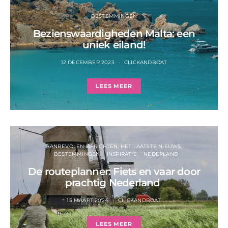
BESTEMMINGEN
Bezienswaardigheden Malta: een
uniek eiland!
12 DECEMBER 2023
CLICKANDBOAT
LEES MEER
AANBEVOLEN BERICHTEN: HET LAATSTE NIEUWS
BESTEMMINGEN
INSPIRATIE
NEDERLAND
De routeplanner: Fiets en vaar door
prachtig Nederland
15 MAART 2024
CLICKANDBOAT
LEES MEER