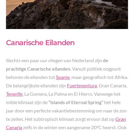
Canarische Eilanden
Slechts een paar uur vliegen van Nederland zijn
de
prachtige Canarische eilanden
. Vanuit politiek oogpunt
behoren de eilanden tot
Spanje
, maar geografisch tot Afrika.
De belangrijkste eilanden zijn
Fuerteventura
, Gran Canaria,
Tenerife
, La Gomera, La Palma en El Hierro. Vanwege het
milde klimaat zijn de
“Islands of Eternal Spring”
het hele
jaar door een perfecte vakantiebestemming om naar de zon
te zeilen. Het subtropisch klimaat zorgt ervoor dat op
Gran
Canaria
zelfs in de winter een aangename 20°C heerst. Ook