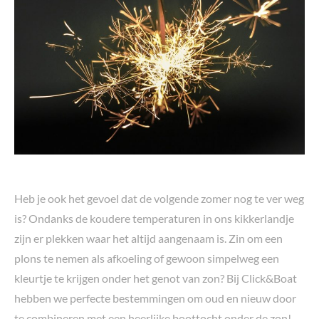
Heb je ook het gevoel dat de volgende zomer nog te ver weg
is? Ondanks de koudere temperaturen in ons kikkerlandje
zijn er plekken waar het altijd aangenaam is. Zin om een
plons te nemen als afkoeling of gewoon simpelweg een
kleurtje te krijgen onder het genot van zon? Bij Click&Boat
hebben we perfecte bestemmingen om oud en nieuw door
te combineren met een heerlijke boottocht onder de zon!