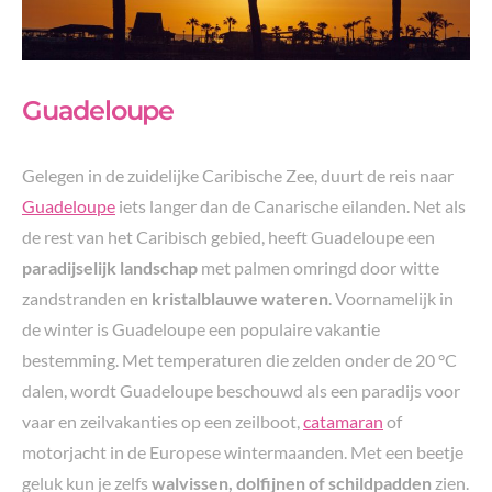
Guadeloupe
Gelegen in de zuidelijke Caribische Zee, duurt de reis naar
Guadeloupe
iets langer dan de Canarische eilanden. Net als
de rest van het Caribisch gebied, heeft Guadeloupe een
paradijselijk landschap
met palmen omringd door witte
zandstranden en
kristalblauwe wateren
. Voornamelijk in
de winter is Guadeloupe een populaire vakantie
bestemming. Met temperaturen die zelden onder de 20 °C
dalen, wordt Guadeloupe beschouwd als een paradijs voor
vaar en zeilvakanties op een zeilboot,
catamaran
of
motorjacht in de Europese wintermaanden. Met een beetje
geluk kun je zelfs
walvissen, dolfijnen of schildpadden
zien.