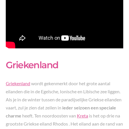
Griekenland
Griekenland
wordt gekenmerkt door het grote aantal
eilanden die in de Egeïsche, Ionische en Libische zee liggen.
Als je in de winter tussen de paradijselijke Griekse eilanden
vaart, zul je zien dat zeilen in
ieder seizoen een speciale
charme
heeft. Ten noordoosten van
Kreta
is het op drie na
grootste Griekse eiland Rhodos . Het eiland aan de rand van