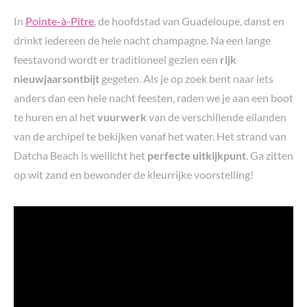
In
Pointe-à-Pitre
, de hoofdstad van Guadeloupe, danst en
drinkt iedereen de hele nacht champagne. Na een lange
feestavond wordt er traditioneel gezien een
rijk
nieuwjaarsontbijt
gegeten. Als je op zoek bent naar iets
anders dan een hele nacht feesten, raden we je aan een boot
te huren en al het
vuurwerk
van de verschillende eilanden
van de archipel te bekijken vanaf het water. Het strand van
Datcha Beach is wellicht het
perfecte uitkijkpunt
. Ga zitten
op wit zand en bewonder de kleurrijke voorstelling!