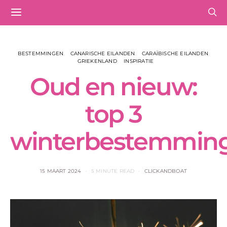
BESTEMMINGEN
CANARISCHE EILANDEN
CARAÏBISCHE EILANDEN
GRIEKENLAND
INSPIRATIE
Oud en nieuw:
top 3
winterbestemmin
15 MAART 2024
5 MINUTE READ
CLICKANDBOAT