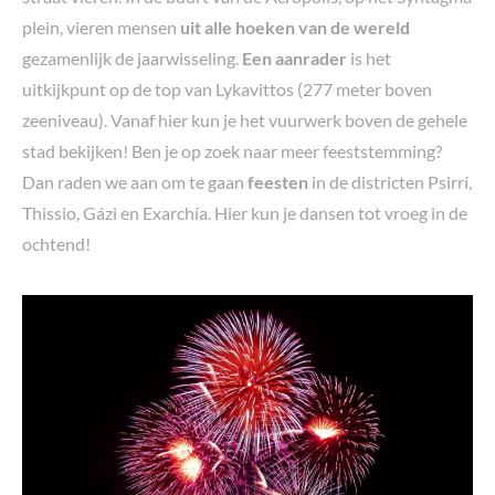
plein, vieren mensen
uit alle hoeken van de wereld
gezamenlijk de jaarwisseling.
Een aanrader
is het
uitkijkpunt op de top van Lykavittos (277 meter boven
zeeniveau). Vanaf hier kun je het vuurwerk boven de gehele
stad bekijken! Ben je op zoek naar meer feeststemming?
Dan raden we aan om te gaan
feesten
in de districten Psirrí,
Thissio, Gázi en Exarchía. Hier kun je dansen tot vroeg in de
ochtend!