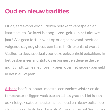
Oud en nieuw tradities
Oudejaarsavond voor Grieken betekent kansspelen en
kaartspellen. De inzet is hoog –
veel geluk in het nieuwe
jaar
! Wie geen fortuin wint op oudejaarsavond, heeft de
volgende dag nog steeds een kans. In Griekenland wordt
Vasilopita deeg speciaal voor deze gelegenheid gebakken. In
het beslag is een
muntstuk verborge
n, en degene die de
munt vindt, zal je niet horen klagen over het gebrek aan geld
in het nieuwe jaar.
Athene
heeft in januari meestal een
zachte winter
en de
temperaturen liggen vaak tussen 11-16 graden. Het is dan
ook niet gek dat de meeste mensen oud en nieuw buiten op
straat vieren. In de buurt van de Acropolis, op het Syntagma