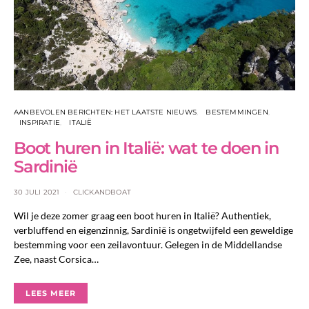
AANBEVOLEN BERICHTEN: HET LAATSTE NIEUWS
BESTEMMINGEN
INSPIRATIE
ITALIË
Boot huren in Italië: wat te doen in
Sardinië
30 JULI 2021
CLICKANDBOAT
Wil je deze zomer graag een boot huren in Italië? Authentiek,
verbluffend en eigenzinnig, Sardinië is ongetwijfeld een geweldige
bestemming voor een zeilavontuur. Gelegen in de Middellandse
Zee, naast Corsica…
LEES MEER