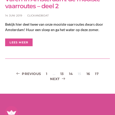
vaarroutes – deel 2
14 JUNI 2019
CLICKANDBOAT
Bekijk hier deel twee van onze mooiste vaarroutes dwars door
Amsterdam! Huur een sloep en ga het water op deze zomer.
LEES MEER
Berichtnavigat
PREVIOUS
1
…
13
14
15
16
17
NEXT