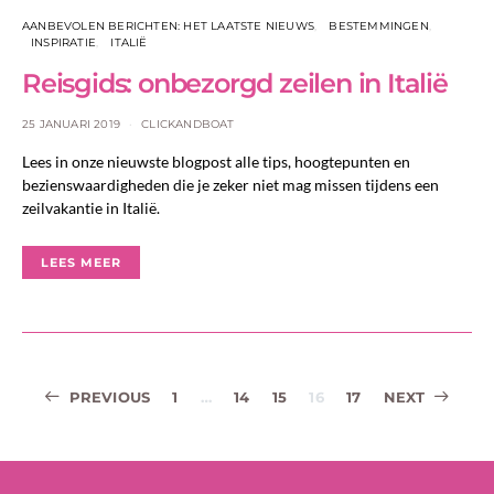
AANBEVOLEN BERICHTEN: HET LAATSTE NIEUWS
BESTEMMINGEN
INSPIRATIE
ITALIË
Reisgids: onbezorgd zeilen in Italië
25 JANUARI 2019
CLICKANDBOAT
Lees in onze nieuwste blogpost alle tips, hoogtepunten en
bezienswaardigheden die je zeker niet mag missen tijdens een
zeilvakantie in Italië.
LEES MEER
Berichtnavigat
PREVIOUS
1
…
14
15
16
17
NEXT