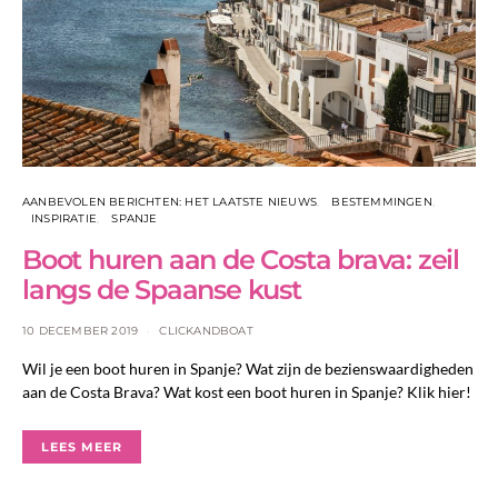
AANBEVOLEN BERICHTEN: HET LAATSTE NIEUWS
BESTEMMINGEN
INSPIRATIE
SPANJE
Boot huren aan de Costa brava: zeil
langs de Spaanse kust
10 DECEMBER 2019
CLICKANDBOAT
Wil je een boot huren in Spanje? Wat zijn de bezienswaardigheden
aan de Costa Brava? Wat kost een boot huren in Spanje? Klik hier!
LEES MEER