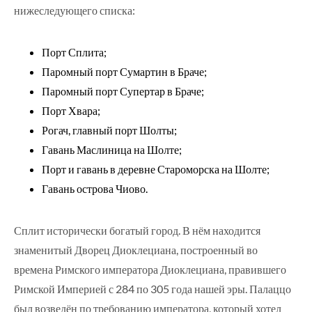
нижеследующего списка:
Порт Сплита;
Паромный порт Сумартин в Браче;
Паромный порт Супертар в Браче;
Порт Хвара;
Рогач, главный порт Шолты;
Гавань Маслиница на Шолте;
Порт и гавань в деревне Староморска на Шолте;
Гавань острова Чиово.
Сплит исторически богатый город. В нём находится
знаменитый Дворец Диоклециана, построенный во
времена Римского императора Диоклециана, правившего
Римской Империей с 284 по 305 года нашей эры. Палаццо
был возведён по требованию императора, который хотел