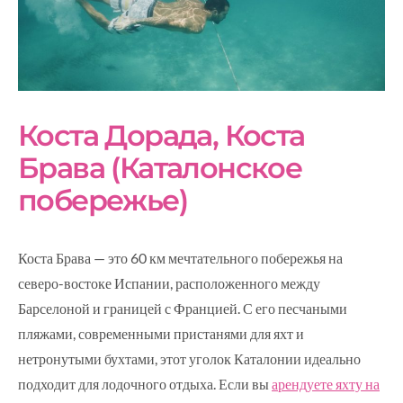
Коста Дорада, Коста
Брава (Каталонское
побережье)
Коста Брава — это 60 км мечтательного побережья на
северо-востоке Испании, расположенного между
Барселоной и границей с Францией. С его песчаными
пляжами, современными пристанями для яхт и
нетронутыми бухтами, этот уголок Каталонии идеально
подходит для лодочного отдыха. Если вы
арендуете яхту на