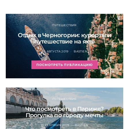
ПУТЕШЕСТВИЯ
Отдых в Черногории: курорты и
путешествие на яхте
30 АВГУСТА 2019
BASTIEN
ПОСМОТРЕТЬ ПУБЛИКАЦИЮ
ПУТЕШЕСТВИЯ
Что посмотреть в Париже?
Прогулка по городу мечты
13 СЕНТЯБРЯ 2019
BASTIEN