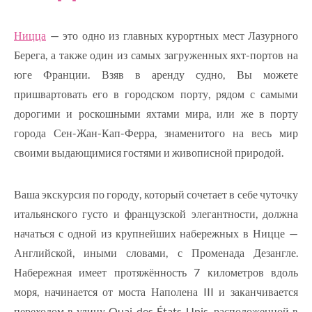
Ницца
— это одно из главных курортных мест Лазурного
Берега, а также один из самых загруженных яхт-портов на
юге Франции. Взяв в аренду судно, Вы можете
пришвартовать его в городском порту, рядом с самыми
дорогими и роскошными яхтами мира, или же в порту
города Сен-Жан-Кап-Ферра, знаменитого на весь мир
своими выдающимися гостями и живописной природой.
Ваша экскурсия по городу, который сочетает в себе чуточку
итальянского густо и французской элегантности, должна
начаться с одной из крупнейших набережных в Ницце —
Английской, иными словами, с Променада Дезангле.
Набережная имеет протяжённость 7 километров вдоль
моря, начинается от моста Наполена III и заканчивается
переходом в улицу Quai des États-Unis, расположенной в