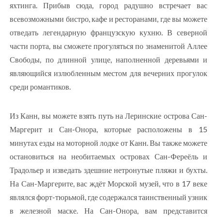
яхтинга. Прибыв сюда, город радушно встречает вас
всевозможными бистро, кафе и ресторанами, где вы можете
отведать легендарную французскую кухню. В северной
части порта, вы сможете прогуляться по знаменитой Аллее
Свободы, по длинной улице, наполненной деревьями и
являющийся излюбленным местом для вечерних прогулок
среди романтиков.
Из Канн, вы можете взять путь на Леринские острова Сан-
Маргерит и Сан-Онора, которые расположены в 15
минутах езды на моторной лодке от Канн. Вы также можете
остановиться на необитаемых островах Сан-Фереёль и
Традольер и изведать здешние нетронутые пляжи и бухты.
На Сан-Маргерите, вас ждёт Морской музей, что в 17 веке
являлся форт-тюрьмой, где содержался таинственный узник
в железной маске. На Сан-Онора, вам представится