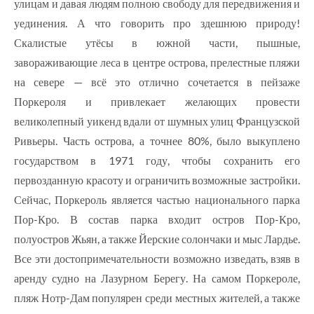
улицам и давая людям полною свободу для передвижения и
уединения. А что говорить про здешнюю природу!
Скалистые утёсы в южной части, пышные,
завораживающие леса в центре острова, прелестные пляжи
на севере — всё это отлично сочетается в пейзаже
Поркероля и привлекает желающих провести
великолепный уикенд вдали от шумных улиц Французской
Ривьеры. Часть острова, а точнее 80%, было выкуплено
государством в 1971 году, чтобы сохранить его
первозданную красоту и ограничить возможные застройки.
Сейчас, Поркероль является частью национального парка
Пор-Кро. В состав парка входит остров Пор-Кро,
полуостров Жьян, а также Йерские солончаки и мыс Лардье.
Все эти достопримечательности возможно изведать, взяв в
аренду судно на Лазурном Берегу. На самом Поркероле,
пляж Нотр-Дам популярен среди местных жителей, а также