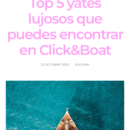
Top 5 yates
lujosos que
puedes encontrar
en Click&Boat
22 OCTUBRE 2020
EUGENIA