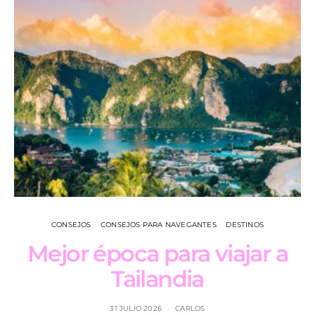
CONSEJOS
CONSEJOS PARA NAVEGANTES
DESTINOS
Mejor época para viajar a
L
Tailandia
31 JULIO 2026
CARLOS