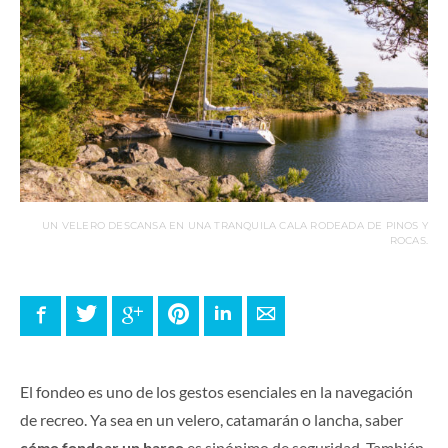
UN VELERO DESCANSA EN UNA TRANQUILA CALA RODEADA DE PINOS Y
ROCAS.
Facebook
Twitter
Google+
Pinterest
LinkedIn
E-mail
El fondeo es uno de los gestos esenciales en la navegación
de recreo. Ya sea en un velero, catamarán o lancha, saber
cómo fondear un barco
es sinónimo de seguridad. También