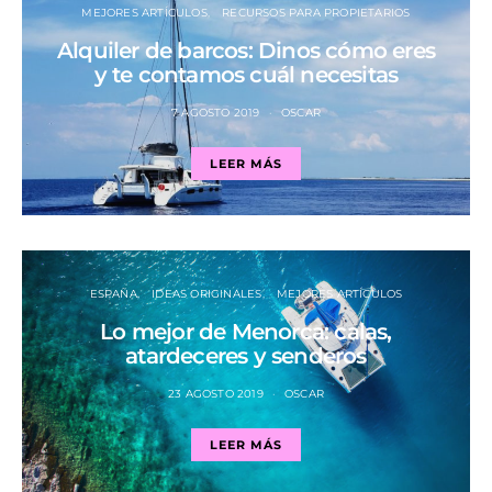
MEJORES ARTÍCULOS
RECURSOS PARA PROPIETARIOS
Alquiler de barcos: Dinos cómo eres
y te contamos cuál necesitas
7 AGOSTO 2019
OSCAR
LEER MÁS
ESPAÑA
IDEAS ORIGINALES
MEJORES ARTÍCULOS
Lo mejor de Menorca: calas,
atardeceres y senderos
23 AGOSTO 2019
OSCAR
LEER MÁS