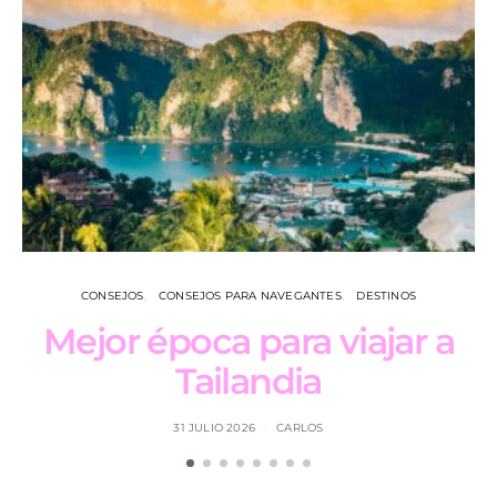
CONSEJOS
CONSEJOS PARA NAVEGANTES
DESTINOS
Mejor época para viajar a
L
Tailandia
31 JULIO 2026
CARLOS