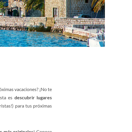
róximas vacaciones? ¡No te
usta es
descubrir lugares
istas!) para tus próximas
r más originales
! Conoce