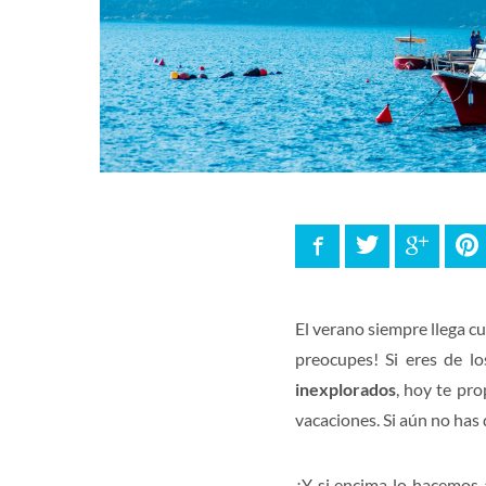
Facebook
Twitter
Google
P
El verano siempre llega c
preocupes! Si eres de lo
inexplorados
, hoy te pr
vacaciones. Si aún no has
¿Y si encima lo hacemos