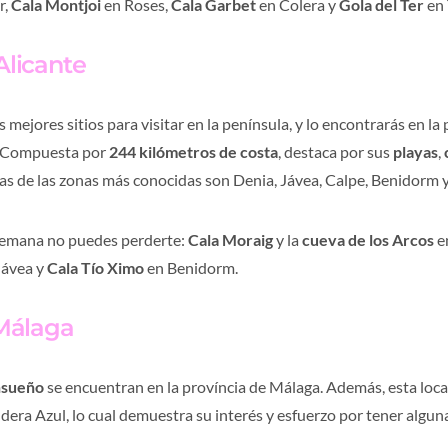
r,
Cala Montjoi
en Roses,
Cala Garbet
en Colera y
Gola del Ter
en 
Alicante
s mejores sitios para visitar en la península, y lo encontrarás en la
. Compuesta por
244 kilómetros de costa
, destaca por sus
playas
,
as de las zonas más conocidas son Denia, Jávea, Calpe, Benidorm y
 semana no puedes perderte:
Cala Moraig
y la
cueva de los Arcos
e
Jávea y
Cala Tío Ximo
en Benidorm.
 Málaga
ensueño
se encuentran en la província de Málaga. Además, esta loc
era Azul, lo cual demuestra su interés y esfuerzo por tener algun