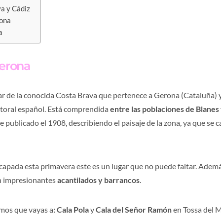
va y Cádiz
gona
a
Gerona
 de la conocida Costa Brava que pertenece a Gerona (Cataluña) y
litoral español. Está comprendida
entre las poblaciones de Blanes
 publicado el 1908, describiendo el paisaje de la zona, ya que se ca
scapada esta primavera este es un lugar que no puede faltar. Ademá
on impresionantes
acantilados y barrancos
.
amos que vayas a
: Cala Pola
y
Cala del Señor Ramón
en Tossa del 