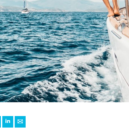
+
interest
LinkedIn
E-mail