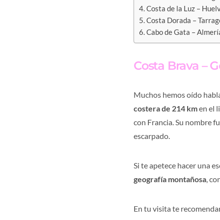
Costa de la Luz – Huel
Costa Dorada – Tarra
Cabo de Gata – Almerí
Costa Brava – 
Muchos hemos oído hablar
costera de 214 km
en el 
con Francia. Su nombre fue
escarpado.
Si te apetece hacer una e
geografía montañosa
, c
En tu visita te recomend