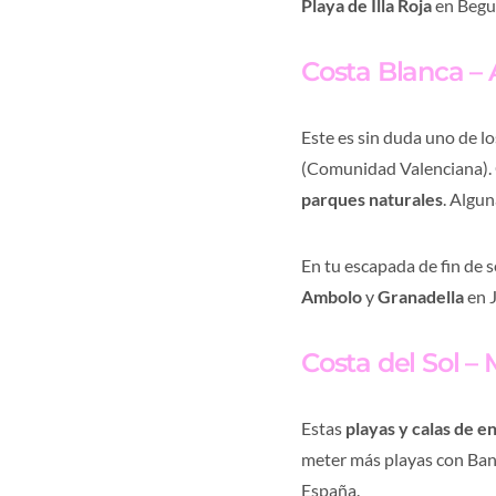
Playa de Illa Roja
en Begu
Costa Blanca – 
Este es sin duda uno de lo
(Comunidad Valenciana)
parques naturales
. Algun
En tu escapada de fin de
Ambolo
y
Granadella
en 
Costa del Sol –
Estas
playas y calas de 
meter más playas con Band
España.