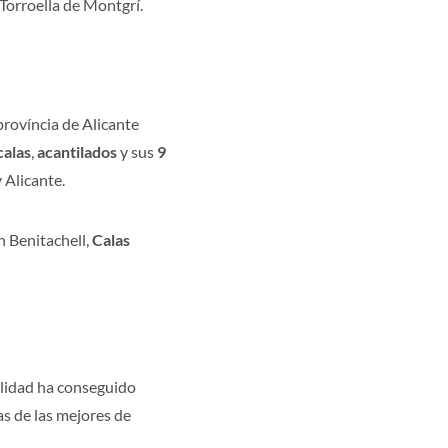
Torroella de Montgrí.
 província de Alicante
calas
,
acantilados
y sus
9
 Alicante.
n Benitachell,
Calas
alidad ha conseguido
as de las mejores de