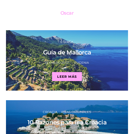
Oscar
ESPAÑA
Guía de Mallorca
13 ENERO 2017
EUGENIA
LEER MÁS
CROACIA
IDEAS ORIGINALES
10 Razones para ir a Croacia
23 FEBRERO 2017
EUGENIA