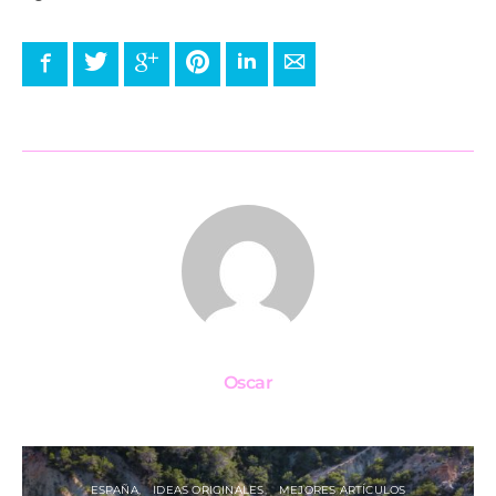
Facebook
Twitter
Google+
Pinterest
LinkedIn
E-mail
Oscar
ESPAÑA
IDEAS ORIGINALES
MEJORES ARTÍCULOS