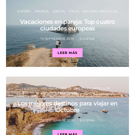
ESPAÑA
FRANCIA
GRECIA
ITALIA
MEJORES ARTÍCULOS
Vacaciones en pareja: Top cuatro
ciudades europeas
13 SEPTIEMBRE 2019
EUGENIA
LEER MÁS
ESPAÑA
HOLANDA
ITALIA
MEJORES ARTÍCULOS
PORTUGAL
Los mejores destinos para viajar en
Octubre
27 SEPTIEMBRE 2019
EUGENIA
LEER MÁS