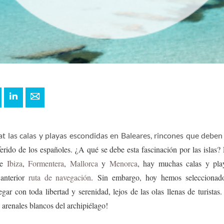
+
interest
LinkedIn
E-mail
t las calas y playas escondidas en Baleares, rincones que deben
ferido de los españoles. ¿A qué se debe esta fascinación por las islas? 
e
Ibiza
,
Formentera
,
Mallorca
y
Menorca
, hay muchas calas y pla
anterior
ruta de navegación
. Sin embargo, hoy hemos seleccionado
ar con toda libertad y serenidad, lejos de las olas llenas de turistas
 arenales blancos del archipiélago!