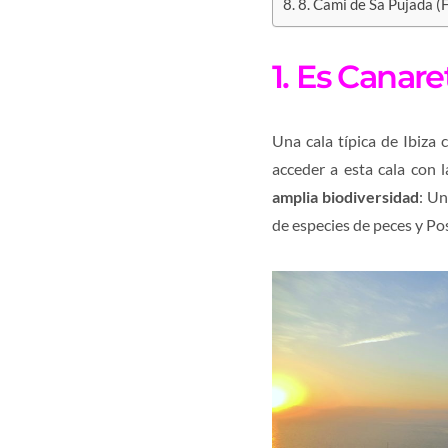
8. Cami de Sa Pujada 
1. Es Canaret
Una cala típica de Ibiza
acceder a esta cala con 
amplia biodiversidad
: U
n
de especies de peces y Pos