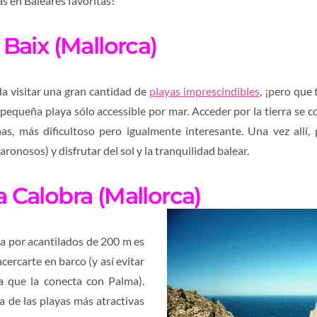
s en Baleares favoritas!
l Baix (Mallorca)
a visitar una gran cantidad de
playas imprescindibles
, ¡pero que
a pequeña playa sólo accessible por mar. Acceder por la tierra se 
s, más dificultoso pero igualmente interesante. Una vez allí, 
ronosos) y disfrutar del sol y la tranquilidad balear.
a Calobra (Mallorca)
a por acantilados de 200 m es
cercarte en barco (y así evitar
ra que la conecta con Palma).
 de las playas más atractivas