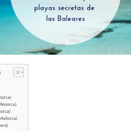
s
norca)
(Menorca)
lorca)
(Mallorca)
tera)