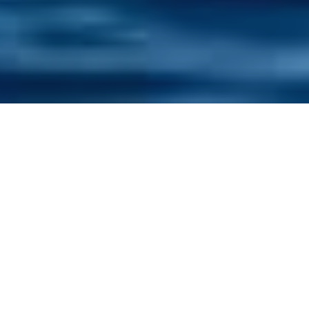
Facebook
Twitter
Google+
Pinterest
LinkedIn
E-mail
Planea una salida en catamarán por Ibiza. Es sinónimo de
aventura y relax. Crea una conexión con la naturaleza.
¿Quieres que todo salga perfecto? Lo mejor es prepararse
con antelación. Reserva temprano tu
alquiler de catamarán
en Ibiza
. Cada vez más personas se animan a descubrir la
isla. Haga snorkel o pasa un día inolvidable a bordo. Aquí