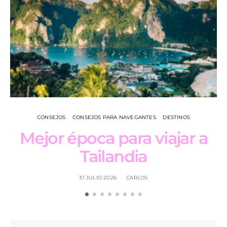
CONSEJOS
CONSEJOS PARA NAVEGANTES
DESTINOS
Mejor época para viajar a
L
Tailandia
31 JULIO 2026
CARLOS