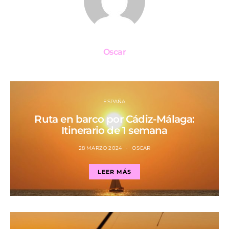
Oscar
ESPAÑA
Ruta en barco por Cádiz-Málaga:
Itinerario de 1 semana
28 MARZO 2024
OSCAR
LEER MÁS