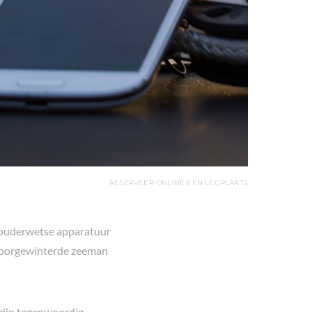
RESERVEER ONLINE EEN LEGPLAATS
an ouderwetse apparatuur
 doorgewinterde zeeman
 zijn tegenwoordig