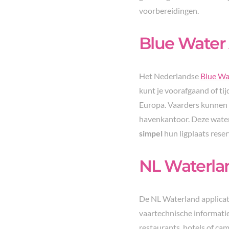
voorbereidingen.
Blue Water
Het Nederlandse
Blue Wa
kunt je voorafgaand of ti
Europa. Vaarders kunnen d
havenkantoor. Deze water
simpel
hun ligplaats rese
NL Waterla
De NL Waterland applicati
vaartechnische informati
restaurants, hotels of ca