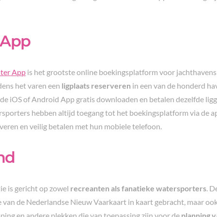
 App
ter App
is het grootste online boekingsplatform voor jachthavens
jdens het varen een
ligplaats reserveren
in een van de honderd ha
e iOS of Android App gratis downloaden en betalen dezelfde ligge
sporters hebben altijd toegang tot het boekingsplatform via de 
rveren en veilig betalen met hun mobiele telefoon.
nd
e is gericht op zowel
recreanten als fanatieke watersporters
. D
e van de Nederlandse Nieuw Vaarkaart in kaart gebracht, maar oo
mping en andere plekken die van toepassing zijn voor de
planning v