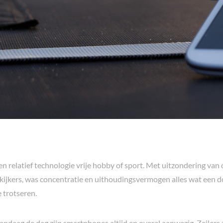
een relatief technologie vrije hobby of sport. Met uitzondering v
kijkers, was concentratie en uithoudingsvermogen alles wat een
 trotseren.
Vandaag de dag zijn smartphones altijd en overal aanwezig. Zeilers