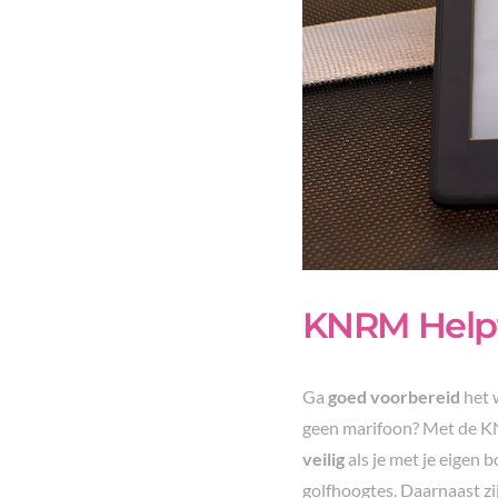
KNRM Help
Ga
goed voorbereid
het 
geen marifoon? Met de KN
veilig
als je met je eigen
golfhoogtes. Daarnaast zij