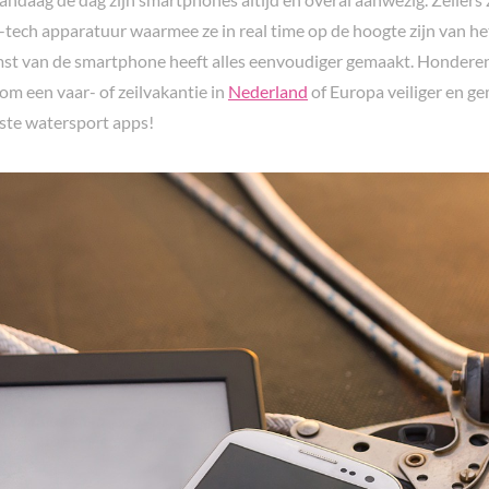
h-tech apparatuur waarmee ze in real time op de hoogte zijn van het
mst van de smartphone heeft alles eenvoudiger gemaakt. Hondere
om een vaar- of zeilvakantie in
Nederland
of Europa veiliger en ge
este watersport apps!