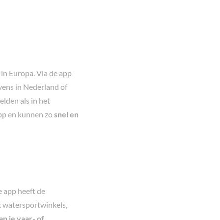
 in Europa. Via de app
vens in Nederland of
lden als in het
app en kunnen zo
snel en
e app heeft de
k watersportwinkels,
an je vaar- of