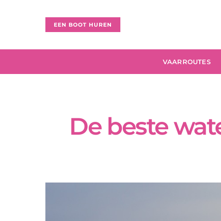
EEN BOOT HUREN
VAARROUTES
De beste wate