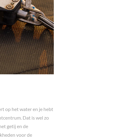
rt op het water en je hebt
tcentrum. Dat is wel zo
et getij en de
ijkheden voor de