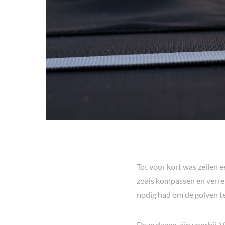
Tot voor kort was zeilen 
zoals kompassen en verre
nodig had om de golven te
Deze dagen zijn voorbij. 