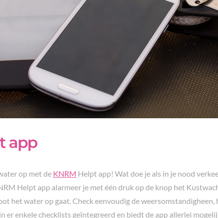
t app
water op met de
KNRM
Helpt app! Wat doe je als in je nood verkee
RM Helpt app alarmeer je met één druk op de knop het Kustwach
 boot het water op gaat. Check eenvoudig de weersomstandigheen, h
n er enkele checklists geïntegreerd en biedt de app allerlei mogel