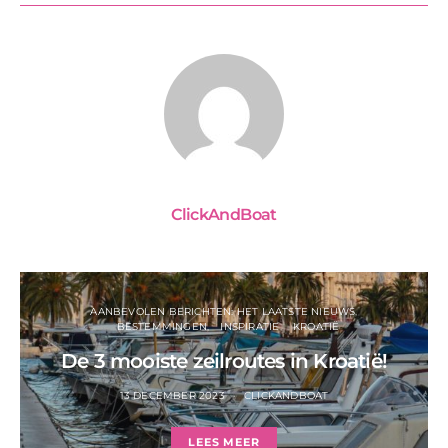
ClickAndBoat
AANBEVOLEN BERICHTEN: HET LAATSTE NIEUWS
BESTEMMINGEN
INSPIRATIE
KROATIË
De 3 mooiste zeilroutes in Kroatië!
13 DECEMBER 2023
CLICKANDBOAT
LEES MEER