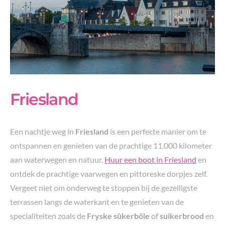
Friesland
Een nachtje weg in
Friesland
is een perfecte manier om te
ontspannen en genieten van de prachtige 11.000 kilometer
aan waterwegen en natuur.
Huur een boot in Friesland
en
ontdek de prachtige vaarwegen en pittoreske dorpjes zelf.
Vergeet niet om onderweg te stoppen bij de gezelligste
terrassen langs de waterkant en te genieten van de
specialiteiten zoals de
Fryske sûkerbôle
of
suikerbrood
en