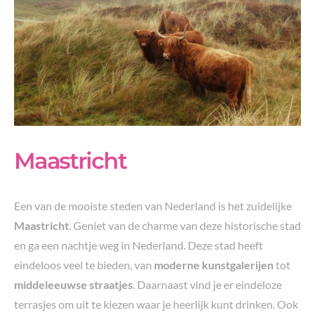
Maastricht
Een van de mooiste steden van Nederland is het zuidelijke
Maastricht
. Geniet van de charme van deze historische stad
en ga een nachtje weg in Nederland. Deze stad heeft
eindeloos veel te bieden, van
moderne kunstgalerijen
tot
middeleeuwse straatjes
. Daarnaast vind je er eindeloze
terrasjes om uit te kiezen waar je heerlijk kunt drinken. Ook