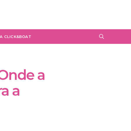
A CLICK&BOAT
 Onde a
a a