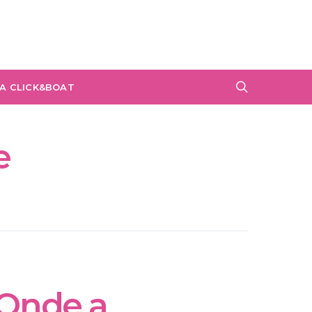
A CLICK&BOAT
e
 Onde a