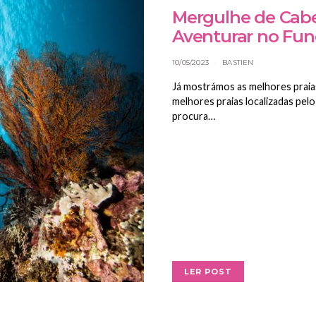
Mergulhe de Cabe
Aventurar no Fun
10/05/2023
BASTIEN
Já mostrámos as melhores praias
melhores praias localizadas pel
procura…
LER POST