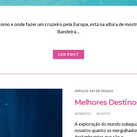
omo e onde fazer um cruzeiro pela Europa, está na altura de most
Bandeira…
LER POST
ARTIGOS EM DESTAQUE
Melhores Destino
16/06/2023
BASTIEN
A exploração do mundo subaquát
novatos quanto os mergulhadore
deslumbrantes que são o…