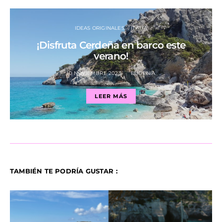
IDEAS ORIGINALES
ITALIA
¡Disfruta Cerdeña en barco este
verano!
10 NOVIEMBRE 2023
EUGENIA
LEER MÁS
TAMBIÉN TE PODRÍA GUSTAR :