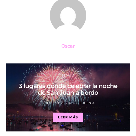
Oscar
ESPAÑA
3 lugares dónde celebrar la noche
de San Juan a bordo
8 NOVIEMBRE 2023
EUGENIA
LEER MÁS