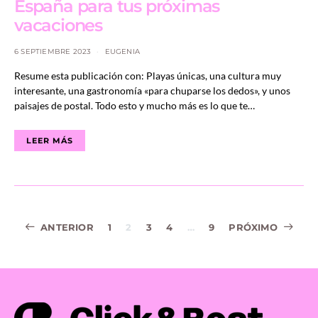
España para tus próximas
vacaciones
6 SEPTIEMBRE 2023
EUGENIA
Resume esta publicación con: Playas únicas, una cultura muy
interesante, una gastronomía «para chuparse los dedos», y unos
paisajes de postal. Todo esto y mucho más es lo que te…
LEER MÁS
Navegación
ANTERIOR
1
2
3
4
…
9
PRÓXIMO
de
entradas