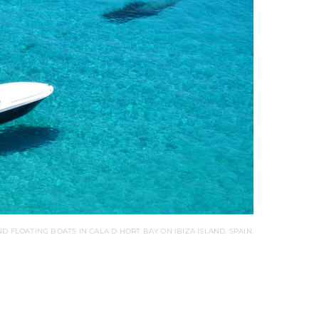
 FLOATING BOATS IN CALA D HORT BAY ON IBIZA ISLAND, SPAIN.