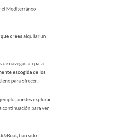
r el Mediterráneo
o que crees
alquilar un
as de navegación para
ente escogida de los
tiene para ofrecer.
 ejemplo, puedes explorar
 a continuación para ver
ck&Boat, han sido