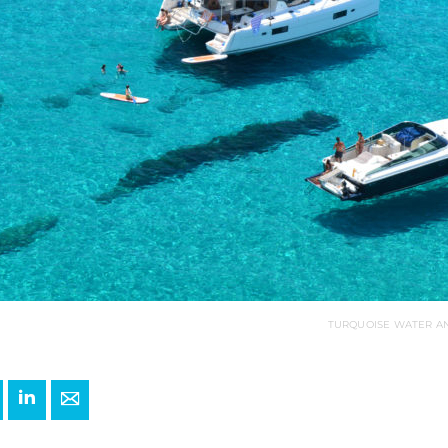
TURQUOISE WATER AND
+
interest
LinkedIn
E-mail