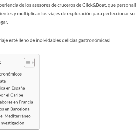
xperiencia de los asesores de cruceros de Click&Boat, que personali
ientes y multiplican los viajes de exploración para perfeccionar s
gar.
aje esté lleno de inolvidables delicias gastronómicas!
s
stronómicos
ata
ica en España
por el Caribe
sabores en Francia
os en Barcelona
 el Mediterráneo
investigación