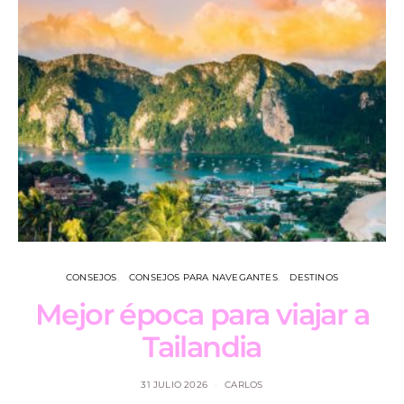
CONSEJOS
CONSEJOS PARA NAVEGANTES
DESTINOS
Mejor época para viajar a
L
Tailandia
31 JULIO 2026
CARLOS