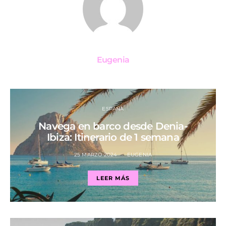
Eugenia
ESPAÑA
Navega en barco desde Denia-
Ibiza: Itinerario de 1 semana
25 MARZO 2024
EUGENIA
LEER MÁS