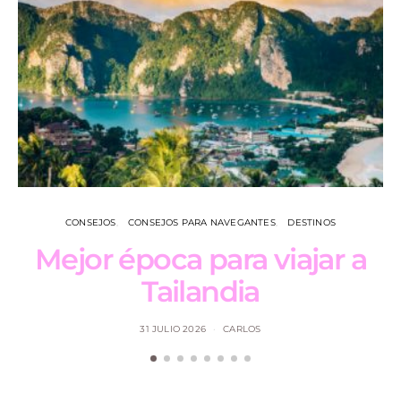
CONSEJOS
CONSEJOS PARA NAVEGANTES
DESTINOS
Mejor época para viajar a
L
Tailandia
31 JULIO 2026
CARLOS