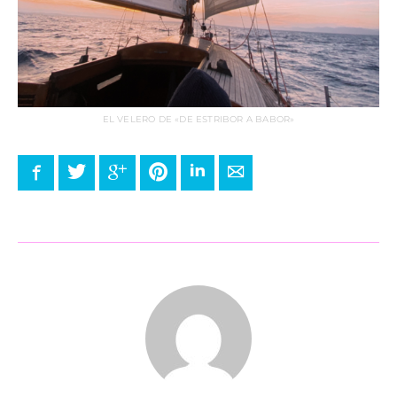
EL VELERO DE «DE ESTRIBOR A BABOR»
Facebook
Twitter
Google+
Pinterest
LinkedIn
E-mail