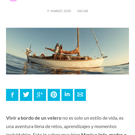
11 MARZO 2025
OSCAR
Facebook
Twitter
Google+
Pinterest
LinkedIn
E-mail
Vivir a bordo de un velero
no es solo un estilo de vida, es
una aventura llena de retos, aprendizajes y momentos
inolvidables. Esto lo saben muy bien
María e Inés
,
madre e