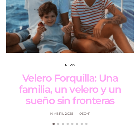
NEWS
Velero Forquilla: Una
familia, un velero y un
sueño sin fronteras
14 ABRIL 2025
OSCAR