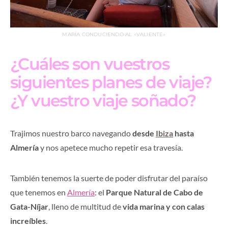
MARÍA CONDUCIENDO AL «VALIENTE»
¿Cuáles son vuestros
siguientes planes de viaje?
¿Y vuestro viaje soñado?
Trajimos nuestro barco navegando
desde
Ibiza
hasta
Almería
y nos apetece mucho repetir esa travesía.
También tenemos la suerte de poder disfrutar del paraíso
que tenemos en
Almería
: el
Parque Natural de Cabo de
Gata-Níjar
, lleno de multitud de
vida marina y con calas
increíbles
.