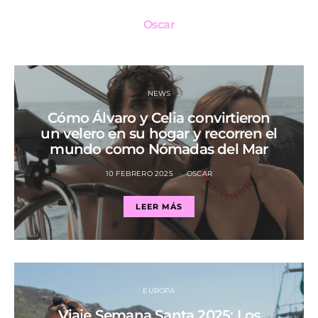
Oscar
NEWS
Cómo Álvaro y Celia convirtieron
un velero en su hogar y recorren el
mundo como Nómadas del Mar
10 FEBRERO 2025
OSCAR
LEER MÁS
EUROPA
Viaje Semana Santa 2025: Los