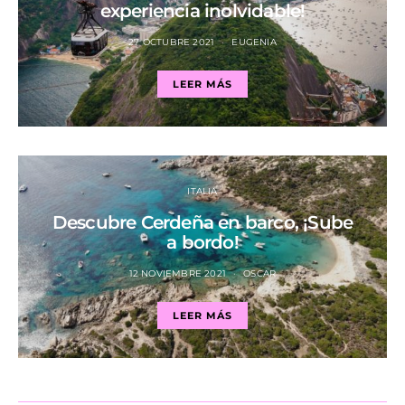
experiencia inolvidable!
27 OCTUBRE 2021
EUGENIA
LEER MÁS
ITALIA
Descubre Cerdeña en barco, ¡Sube
a bordo!
12 NOVIEMBRE 2021
OSCAR
LEER MÁS