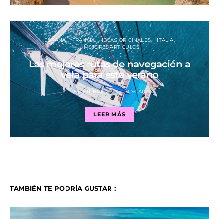
ESPAÑA
FRANCIA
IDEAS ORIGINALES
ITALIA
MEJORES ARTÍCULOS
Las mejores rutas de navegación a
vela para este verano
5 OCTUBRE 2023
OSCAR
LEER MÁS
TAMBIÉN TE PODRÍA GUSTAR :