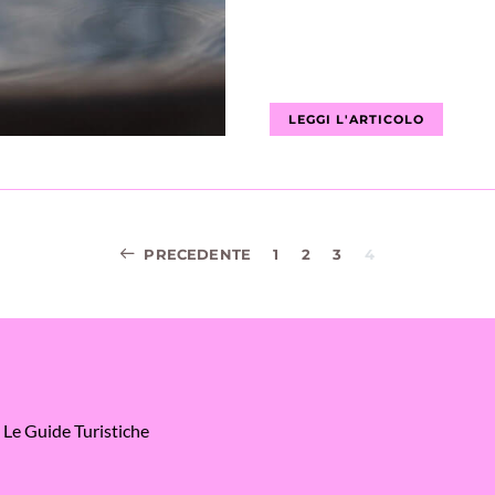
LEGGI L'ARTICOLO
Navigazione
PRECEDENTE
1
2
3
4
articoli
Le Guide Turistiche