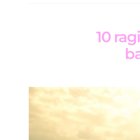
10 rag
ba