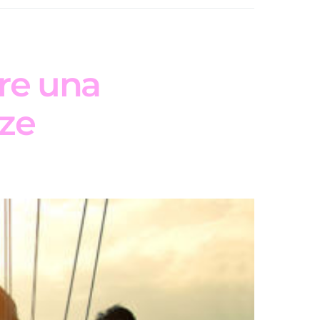
are una
nze