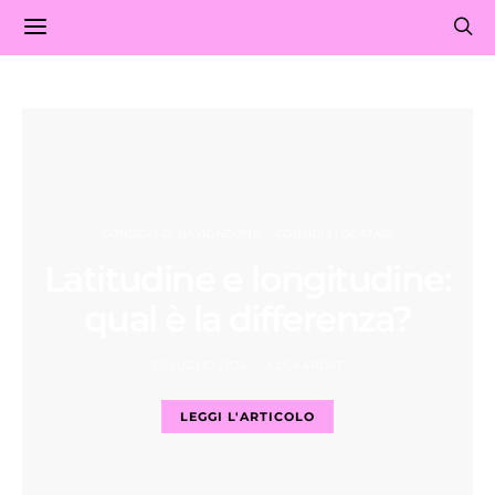
CONSIGLI DI NAVIGAZIONE
CONSIGLI LOCATARI
Latitudine e longitudine:
qual è la differenza?
30 LUGLIO 2026
CLICK&BOAT
LEGGI L'ARTICOLO