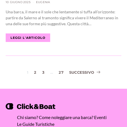
10 GIUGNO 2025
EUGENIA
Una barca, il mare e il sole che lentamente si tuffa all’orizzonte:
partire da Salerno al tramonto significa vivere il Mediterraneo in
una delle sue forme più suggestive. Questa città…
LEGGI L'ARTICOLO
Navigazione
1
2
3
…
27
SUCCESSIVO
articoli
Chi siamo?
Come noleggiare una barca?
Eventi
Le Guide Turistiche