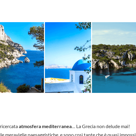
 ricercata
atmosfera mediterranea
… La Grecia non delude mai!
le meraviglie paesaggistiche, e sono così tante che è quasi impossi