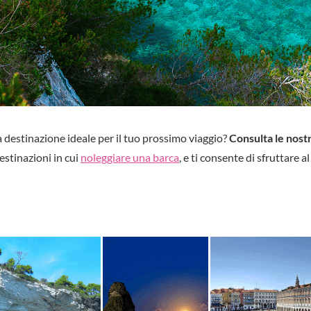
la destinazione ideale per il tuo prossimo viaggio?
Consulta le nostr
estinazioni in cui
noleggiare una barca
, e ti consente di sfruttare a