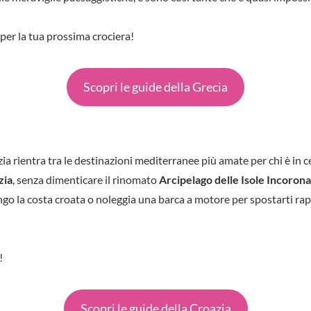
 per la tua prossima crociera!
Scopri le guide della Grecia
zia rientra tra le destinazioni mediterranee più amate per chi è in ce
zia
, senza dimenticare il rinomato
Arcipelago delle Isole Incoron
lungo la costa croata o noleggia una barca a motore per spostarti ra
!
Scopri le guide della Croazia