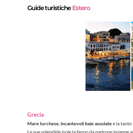
Guide turistiche
Estero
Grecia
Mare turchese
,
incantevoli baie assolate
e la tanto
Le sue splendide isole la fanno da padrone insieme al