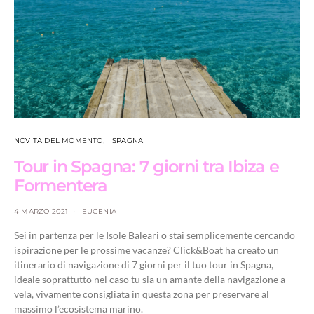
NOVITÀ DEL MOMENTO
SPAGNA
Tour in Spagna: 7 giorni tra Ibiza e
Formentera
4 MARZO 2021
EUGENIA
Sei in partenza per le Isole Baleari o stai semplicemente cercando
ispirazione per le prossime vacanze? Click&Boat ha creato un
itinerario di navigazione di 7 giorni per il tuo tour in Spagna,
ideale soprattutto nel caso tu sia un amante della navigazione a
vela, vivamente consigliata in questa zona per preservare al
massimo l’ecosistema marino.