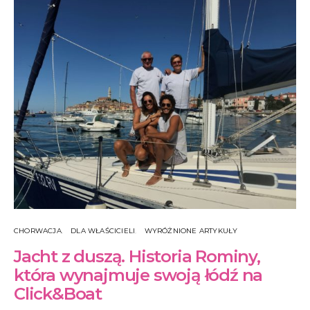
CHORWACJA
DLA WŁAŚCICIELI
WYRÓŻNIONE ARTYKUŁY
Jacht z duszą. Historia Rominy,
która wynajmuje swoją łódź na
Click&Boat