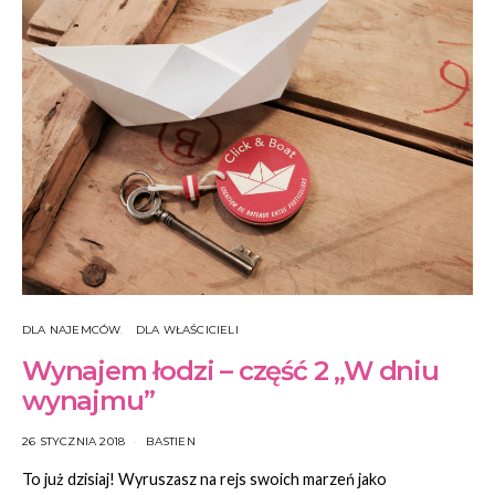
DLA NAJEMCÓW
DLA WŁAŚCICIELI
Wynajem łodzi – część 2 „W dniu
wynajmu”
26 STYCZNIA 2018
BASTIEN
To już dzisiaj! Wyruszasz na rejs swoich marzeń jako