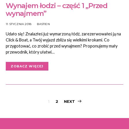
Wynajem łodzi – część 1 „Przed
wynajmem”
11 STYCZNIA 2018
BASTIEN
Udało się! Znalazłeś już wymarzoną łódź, zarezerwowałeś ją na
Click & Boat, a Twój wyjazd zbliża się wielkimi krokami. Co
przygotować, co zrobić przed wynajmem? Proponujemy mały
przewodnik, który ułatwi…
ZOBACZ WIĘCEJ
Nawigacja
1
2
NEXT
po
wpisach