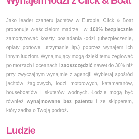
Wynajem łodzi z Click & Boat
Jako leader czarteru jachtów w Europie, Click & Boat
proponuje właścicielom mądrze i w
100% bezpiecznie
zamortyzować koszty posiadania łodzi (ubezpieczenie,
opłaty portowe, utrzymanie itp.) poprzez wynajem ich
innym ludziom. Wynajmujący mogą dzięki temu żeglować
po morzach i oceanach i
zaoszczędzić
nawet do 30% niż
przy zwyczajnym wynajmie z agencji! Wybieraj spośród
jachtów żaglowych, łodzi motorowych, katamaranów,
houseboat’ów i skuterów wodnych. Łodzie mogą być
również
wynajmowane bez patentu
i ze skipperem,
który zadba o Twoją podróż.
Ludzie