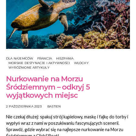
DLA NAJEMCÓW
FRANCJA
HISZPANIA
MORSKIE DESTYNACJE I AKTYWNOŚCI
WŁOCHY
WYRÓŻNIONE ARTYKUŁY
Nurkowanie na Morzu
Śródziemnym – odkryj 5
wyjątkowych miejsc
2 PAŹDZIERNIKA 2023
BASTIEN
Nie czekaj dłużej: spakuj strój kąpielowy, maskę i fajkę do torby i
wypłyń wraz z nami w poszukiwaniu fascynujących scenerii.
Sprawdź, gdzie wybrać się na najlepsze nurkowanie na Morzu
Śródziemnym z Click&Boat!