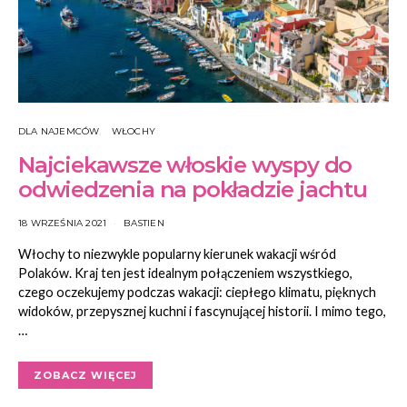
DLA NAJEMCÓW
WŁOCHY
Najciekawsze włoskie wyspy do
odwiedzenia na pokładzie jachtu
18 WRZEŚNIA 2021
BASTIEN
Włochy to niezwykle popularny kierunek wakacji wśród
Polaków. Kraj ten jest idealnym połączeniem wszystkiego,
czego oczekujemy podczas wakacji: ciepłego klimatu, pięknych
widoków, przepysznej kuchni i fascynującej historii. I mimo tego,
…
ZOBACZ WIĘCEJ