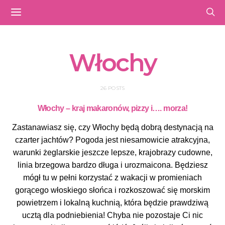
Włochy
26 POSTS
Włochy – kraj makaronów, pizzy i….
morza!
Zastanawiasz się, czy Włochy będą dobrą destynacją na
czarter jachtów? Pogoda jest niesamowicie atrakcyjna,
warunki żeglarskie jeszcze lepsze, krajobrazy cudowne,
linia brzegowa bardzo długa i urozmaicona. Będziesz
mógł tu w pełni korzystać z wakacji w promieniach
gorącego włoskiego słońca i rozkoszować się morskim
powietrzem i lokalną kuchnią, która będzie prawdziwą
ucztą dla podniebienia! Chyba nie pozostaje Ci nic