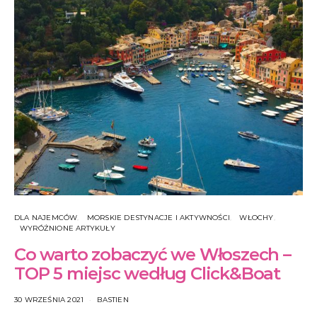
DLA NAJEMCÓW
MORSKIE DESTYNACJE I AKTYWNOŚCI
WŁOCHY
WYRÓŻNIONE ARTYKUŁY
Co warto zobaczyć we Włoszech –
TOP 5 miejsc według Click&Boat
30 WRZEŚNIA 2021
BASTIEN