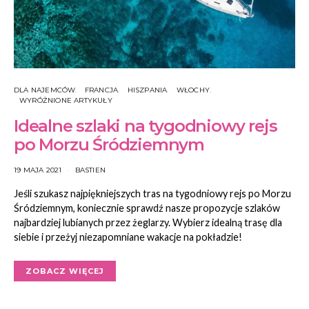
DLA NAJEMCÓW
FRANCJA
HISZPANIA
WŁOCHY
WYRÓŻNIONE ARTYKUŁY
Idealne szlaki na tygodniowy rejs
po Morzu Śródziemnym
19 MAJA 2021
BASTIEN
Jeśli szukasz najpiękniejszych tras na tygodniowy rejs po Morzu
Śródziemnym, koniecznie sprawdź nasze propozycje szlaków
najbardziej lubianych przez żeglarzy. Wybierz idealną trasę dla
siebie i przeżyj niezapomniane wakacje na pokładzie!
ZOBACZ WIĘCEJ