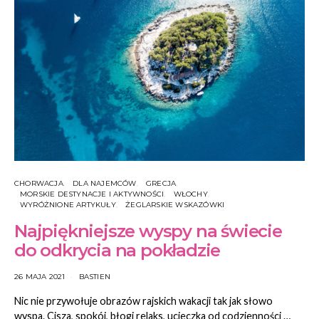
CHORWACJA
DLA NAJEMCÓW
GRECJA
MORSKIE DESTYNACJE I AKTYWNOŚCI
WŁOCHY
WYRÓŻNIONE ARTYKUŁY
ŻEGLARSKIE WSKAZÓWKI
Najpiękniejsze wyspy na świecie
do odkrycia na pokładzie
26 MAJA 2021
BASTIEN
Nic nie przywołuje obrazów rajskich wakacji tak jak słowo
wyspa. Cisza, spokój, błogi relaks, ucieczka od codzienności …