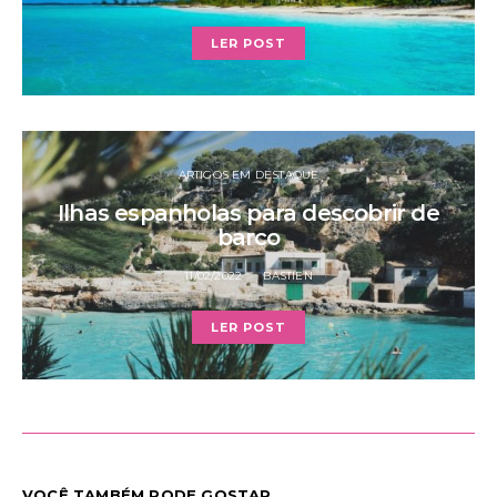
LER POST
ARTIGOS EM DESTAQUE
Ilhas espanholas para descobrir de
barco
11/02/2022
BASTIEN
LER POST
VOCÊ TAMBÉM PODE GOSTAR