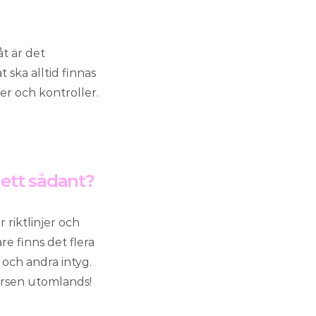
åt är det
t ska alltid finnas
er och kontroller.
i ett sådant?
 riktlinjer och
re finns det flera
 och andra intyg.
kursen utomlands!