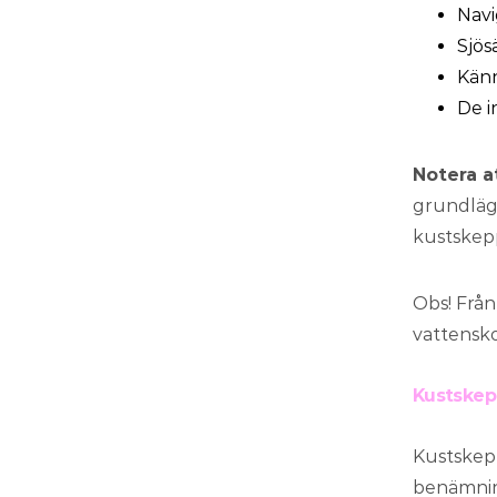
Navi
Sjös
Känn
De i
Notera a
grundlägg
kustskep
Obs! Från
vattensko
Kustskep
Kustskep
benämning