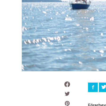
Faceb
Förarbev