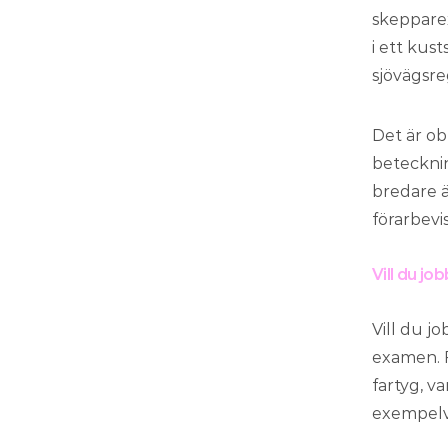
skepparex
i ett kus
sjövägsre
Det är ob
betecknin
bredare ä
förarbevis
Vill du jo
Vill du jo
examen. F
fartyg, v
exempelvi