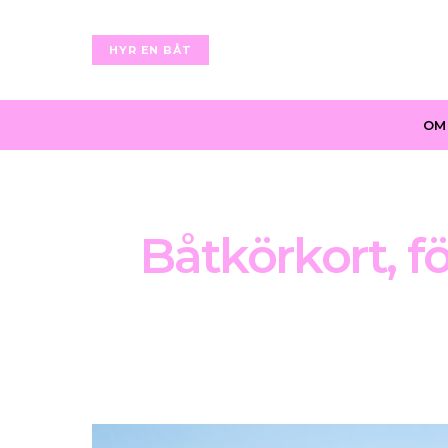
HYR EN BÅT
OM
Båtkörkort, f