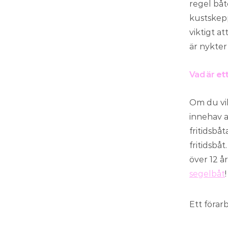
regel båt
kustskepp
viktigt at
är nykter
Vad är
ett
Om du vil
innehav av
fritidsbå
fritidsbå
över 12 år
segelbåt
!
Ett förar