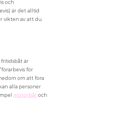
is och
is) är det alltid
er vikten av att du
ritidsbåt är
“förarbevis för
ännedom om att föra
 kan alla personer
xempel
motorbåt
och