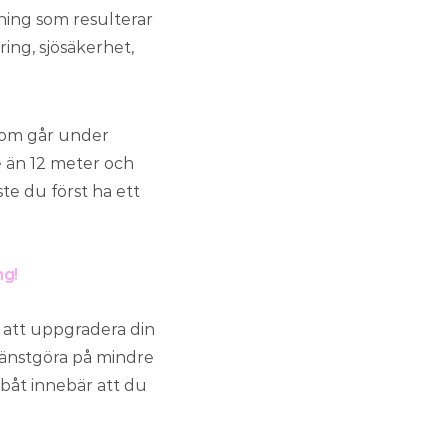
ning som resulterar
ing, sjösäkerhet,
 som går under
re än 12 meter och
te du först ha ett
ng!
ör att uppgradera din
tjänstgöra på mindre
å båt innebär att du