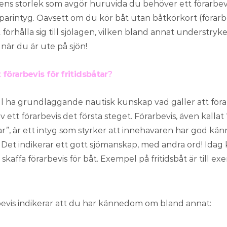
ens storlek som avgör huruvida du behöver ett förarbev
arintyg. Oavsett om du kör båt utan båtkörkort (förarbev
t förhålla sig till sjölagen, vilken bland annat understryk
 när du är ute på sjön!
 förarbevis för fritidsbåtar
?
l ha grundläggande nautisk kunskap vad gäller att föra f
 ett förarbevis det första steget. Förarbevis, även kallat 
tar”, är ett intyg som styrker att innehavaren har god k
t. Det indikerar ett gott sjömanskap, med andra ord! Idag
 skaffa förarbevis för båt. Exempel på fritidsbåt är till e
bevis indikerar att du har kännedom om bland annat: