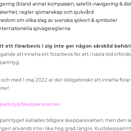
gering (bland annat kompassen, satellit-navigering & dis
äkerhet, regler sjömanskap och sjukvård
edom om olika slag av svenska sjökort & symboler
nternationella sjövägsreglerna
tt ett förarbevis i sig inte ger någon särskild behör
ande att inneha ett förarbevis för att i nästa led införska
parintyg.
 och med 1 maj 2022 är det obligatoriskt att inneha förarb
ter!
parintyg/Skepparexamen
parintyget kallades tidigare skepparexamen, men den s
en används inte i lika hög grad längre. Kustskepparin