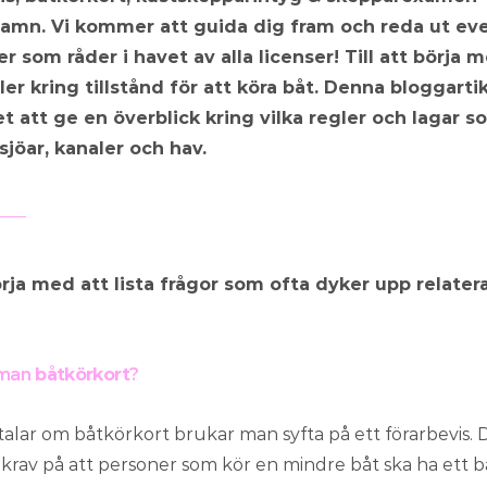
mn. Vi kommer att guida dig fram och reda ut eve
r som råder i havet av alla licenser! Till att börja 
gler kring tillstånd för att köra båt. Denna bloggart
t att ge en överblick kring vilka regler och lagar so
sjöar, kanaler och hav.
börja med att lista frågor som ofta dyker upp relatera
man
båtkörkort
?
alar om båtkörkort brukar man syfta på ett förarbevis. D
 krav på att personer som kör en mindre båt ska ha ett bå