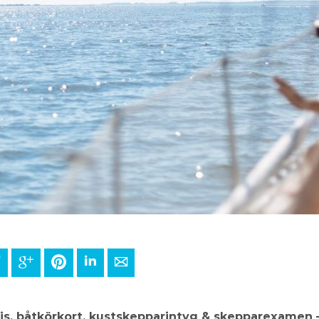
ook
Twitter
Google+
Pinterest
LinkedIn
E-mail
is, båtkörkort, kustskepparintyg & skepparexamen –