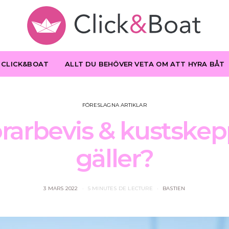
 CLICK&BOAT
ALLT DU BEHÖVER VETA OM ATT HYRA BÅT
FÖRESLAGNA ARTIKLAR
örarbevis & kustskep
gäller?
3 MARS 2022
5 MINUTES DE LECTURE
BASTIEN