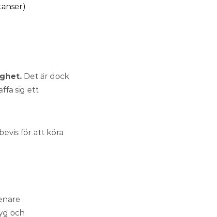
tanser)
ighet.
Det är dock
ffa sig ett
evis för att köra
enare
tyg och