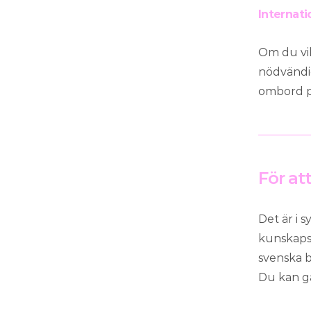
Internatio
Om du vil
nödvändigt
ombord på
För att
Det är i 
kunskapsk
svenska b
Du kan gå