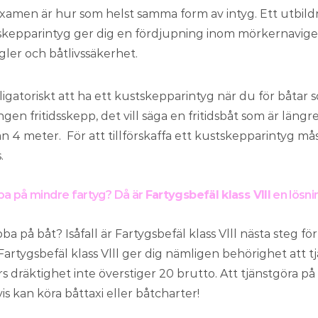
amen är hur som helst samma form av intyg. Ett utbild
tskepparintyg ger dig en fördjupning inom mörkernaviger
gler och båtlivssäkerhet.
ligatoriskt att ha ett kustskepparintyg när du för båtar
gen fritidsskepp, det vill säga en fritidsbåt som är läng
n 4 meter. För att tillförskaffa ett kustskepparintyg mås
.
bba på mindre fartyg? Då är
Fartygsbefäl klass Vlll
en lösni
bba på båt? Isåfall är Fartygsbefäl klass Vlll nästa steg f
artygsbefäl klass Vlll ger dig nämligen behörighet att 
ars dräktighet inte överstiger 20 brutto. Att tjänstgöra p
s kan köra båttaxi eller båtcharter!