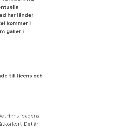
ntuella
med har länder
ikel kommer i
m gäller i
de till licens och
et finns i dagens
tkörkort. Det är i