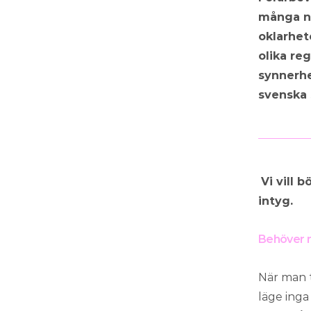
många na
oklarhete
olika re
synnerhe
svenska 
Vi vill 
intyg.
Behöver 
När man t
läge inga