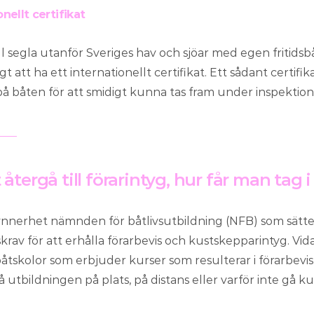
nellt certifikat
l segla utanför Sveriges hav och sjöar med egen fritidsb
 att ha ett internationellt certifikat. Ett sådant certifika
 båten för att smidigt kunna tas fram under inspektion
 återgå till förarintyg, hur får man tag 
synnerhet nämnden för båtlivsutbildning (NFB) som sätter
rav för att erhålla förarbevis och kustskepparintyg. Vida
åtskolor som erbjuder kurser som resulterar i förarbevis
 utbildningen på plats, på distans eller varför inte gå 