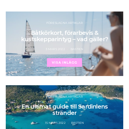
FÖRESLAGNA ARTIKLAR
Båtkörkort, förarbevis &
kustskepparintyg – vad gäller?
3 MARS 2022
BASTIEN
VISA INLÄGG
FÖRESLAGNA ARTIKLAR
En ultimat guide till Sardiniens
stränder
15 MARS 2022
BASTIEN