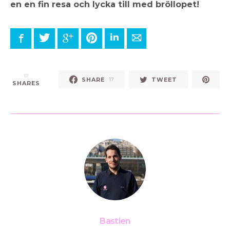
en en fin resa och lycka till med bröllopet!
Facebook
Twitter
Google+
Pinterest
LinkedIn
E-mail
17
SHARE
TWEET
17
SHARES
Bastien