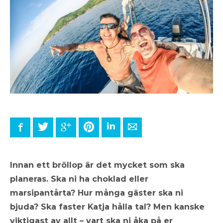
Facebook
Twitter
Google+
Pinterest
LinkedIn
E-mail
Innan ett bröllop är det mycket som ska
planeras. Ska ni ha choklad eller
marsipantårta? Hur många gäster ska ni
bjuda? Ska faster Katja hålla tal? Men kanske
viktigast av allt – vart ska ni åka på er