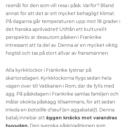
resmål för den som vill resa i påsk. Varför? Bland
annat för att det är ett mycket behagligt klimat.
På dagarna går temperaturen upp mot 18 grader i
det franska aprilvädret! Utifrån ett kulturellt
perspektiv är dessutom påsken i Frankrike
intressant att ta del av. Denna är en mycket viktig
högtid och tas på stort allvar av fransmännen.
Alla kyrkklockor i Frankrike tystnar på
skärtorsdagen. Kyrkklockorna flygs sedan hela
vägen över till Vatikanen i Rom, där de fylls med
ägg. På påskdagen i Frankrike samlas familjen och
målar okokta påskägg tillsammans, för att sedan
inleda en
bataillle d’œuf
(en äggabatalj!). Denna
batalj innebär att
äggen knäcks mot varandras
huvuden.
Den svenska påsktraditionen som