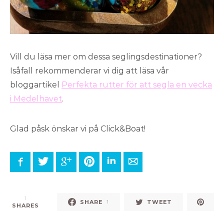
Vill du läsa mer om dessa seglingsdestinationer?
Isåfall rekommenderar vi dig att läsa vår
bloggartikel
Perfekta rutter för att segla en vecka
i Medelhavet
.
Glad påsk önskar vi på Click&Boat!
Facebook
Twitter
Google+
Pinterest
LinkedIn
E-mail
1
SHARE
TWEET
1
SHARES