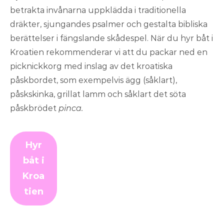
betrakta invånarna uppklädda i traditionella
dräkter, sjungandes psalmer och gestalta bibliska
berättelser i fängslande skådespel. När du hyr båt i
Kroatien rekommenderar vi att du packar ned en
picknickkorg med inslag av det kroatiska
påskbordet, som exempelvis ägg (såklart),
påskskinka, grillat lamm och såklart det söta
påskbrödet
pinca.
Hyr
båt i
Kroa
tien