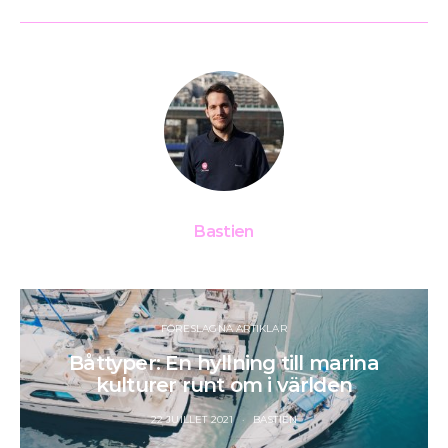
Bastien
FÖRESLAGNA ARTIKLAR
Båttyper: En hyllning till marina
kulturer runt om i världen
22 JUILLET 2021
BASTIEN