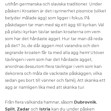
utifrån germanska och slaviska traditioner. Under
påsken i Kroatien är det i synnerhet
pisanice
(vilket
betyder målade ägg) som ligger i fokus. På
påskdagen tar man med sig ett ägg till kyrkan. Väl
på plats i kyrkan tävlar sedan kroaterna om vem
som har det hårdaste ägget. Hur tar man då reda
på det? Jo, de slår äggen mot varandra och den
segrande kroaten får ta med alla ägg hem! Utöver
tävlingen i vem som har det hårdaste ägget,
anordnas dessutom flera tävlingar i vem som kan
dekorera och måla de vackraste påskäggen, vilka
sedan ges bort till vänner och familj. Att skänka ett
ägg är nämligen lika med att skänka tur.
Från flera välkända hamnar, såsom
Dubrovnik
,
Split
,
Zadar
och
Istria
kan du under påsken