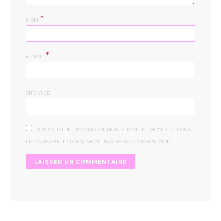
*
NOM
*
E-MAIL
SITE WEB
ENREGISTRER MON NOM, MON E-MAIL ET MON SITE DANS
LE NAVIGATEUR POUR MON PROCHAIN COMMENTAIRE.