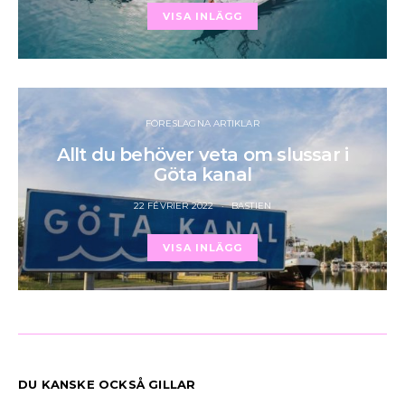
VISA INLÄGG
FÖRESLAGNA ARTIKLAR
Allt du behöver veta om slussar i
Göta kanal
22 FÉVRIER 2022
BASTIEN
VISA INLÄGG
DU KANSKE OCKSÅ GILLAR