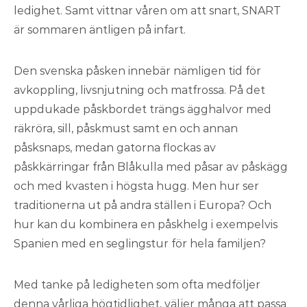
ledighet. Samt vittnar våren om att snart, SNART
är sommaren äntligen på infart.
Den svenska påsken innebär nämligen tid för
avkoppling, livsnjutning och matfrossa. På det
uppdukade påskbordet trängs ägghalvor med
räkröra, sill, påskmust samt en och annan
påsksnaps, medan gatorna flockas av
påskkärringar från Blåkulla med påsar av påskägg
och med kvasten i högsta hugg. Men hur ser
traditionerna ut på andra ställen i Europa? Och
hur kan du kombinera en påskhelg i exempelvis
Spanien med en seglingstur för hela familjen?
Med tanke på ledigheten som ofta medföljer
denna vårliga högtidlighet, väljer många att passa